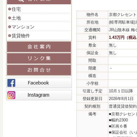
住宅
物件名
京都クレセント
土地
所在地
(軽専用駐車場
マンション
交通機関
JR山陰本線 
賃貸物件
賃料
1.43万円（税
敷金
無し
保証金
無し
間取
階建
－
構造
小学校
引渡し予定
10月１日以降
登録更新日
2026年8月1日
契約種別
普通賃貸借契約
備考
■京都クレセン
■幅約2300
■区画６番
■保証会社（い